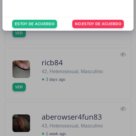
goondddad
44, Heterosexual, Masculino
ESTOY DE ACUERDO
NO ESTOY DE ACUERDO
●
3 days ago
VER
ricb84
42, Heterosexual, Masculino
●
3 days ago
VER
aberowser4fun83
43, Heterosexual, Masculino
●
1 week ago