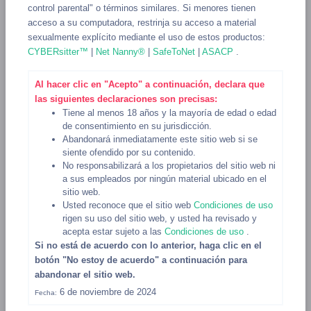
idi0t_savant
control parental" o términos similares. Si menores tienen
43, Heterosexual, Masculino
acceso a su computadora, restrinja su acceso a material
sexualmente explícito mediante el uso de estos productos:
●
9 hours ago
CYBERsitter™
|
Net Nanny®
|
SafeToNet
|
ASACP
.
VER
Al hacer clic en "Acepto" a continuación, declara que
las siguientes declaraciones son precisas:
Tiene al menos 18 años y la mayoría de edad o edad
de consentimiento en su jurisdicción.
Abandonará inmediatamente este sitio web si se
siente ofendido por su contenido.
No responsabilizará a los propietarios del sitio web ni
a sus empleados por ningún material ubicado en el
sitio web.
ukbrad79
Usted reconoce que el sitio web
Condiciones de uso
rigen su uso del sitio web, y usted ha revisado y
45, Heterosexual, Masculino
acepta estar sujeto a las
Condiciones de uso
.
●
Si no está de acuerdo con lo anterior, haga clic en el
13 hours ago
botón "No estoy de acuerdo" a continuación para
VER
abandonar el sitio web.
6 de noviembre de 2024
Fecha: