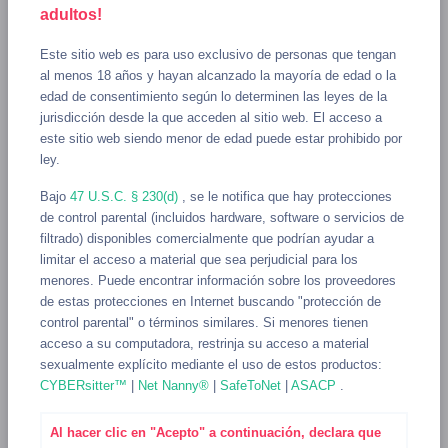
adultos!
Kik Nudes
Este sitio web es para uso exclusivo de personas que tengan
al menos 18 años y hayan alcanzado la mayoría de edad o la
edad de consentimiento según lo determinen las leyes de la
No hay medios
jurisdicción desde la que acceden al sitio web. El acceso a
este sitio web siendo menor de edad puede estar prohibido por
ley.
Bajo
47 U.S.C. § 230(d)
, se le notifica que hay protecciones
de control parental (incluidos hardware, software o servicios de
filtrado) disponibles comercialmente que podrían ayudar a
Bisexual Kik Usernames
limitar el acceso a material que sea perjudicial para los
menores. Puede encontrar información sobre los proveedores
de estas protecciones en Internet buscando "protección de
aleenaqt6
control parental" o términos similares. Si menores tienen
VER
acceso a su computadora, restrinja su acceso a material
18, Bisexual, Femenino
sexualmente explícito mediante el uso de estos productos:
●
18 hours ago
CYBERsitter™
|
Net Nanny®
|
SafeToNet
|
ASACP
.
Al hacer clic en "Acepto" a continuación, declara que