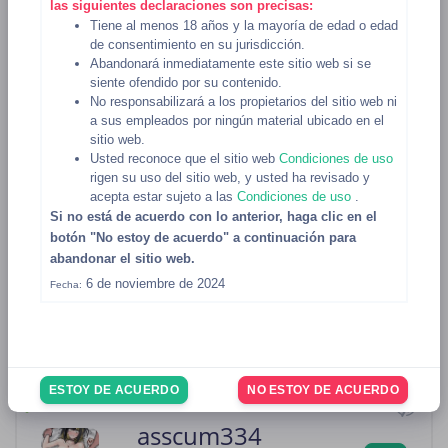
las siguientes declaraciones son precisas:
Tiene al menos 18 años y la mayoría de edad o edad
de consentimiento en su jurisdicción.
Abandonará inmediatamente este sitio web si se
siente ofendido por su contenido.
No responsabilizará a los propietarios del sitio web ni
a sus empleados por ningún material ubicado en el
katiecooperbi
sitio web.
VER
Usted reconoce que el sitio web
Condiciones de uso
21, Bisexual, Femenino
rigen su uso del sitio web, y usted ha revisado y
●
1 day ago
acepta estar sujeto a las
Condiciones de uso
.
Si no está de acuerdo con lo anterior, haga clic en el
botón "No estoy de acuerdo" a continuación para
abandonar el sitio web.
xlewceebi
6 de noviembre de 2024
Fecha:
VER
19, Bisexual, Femenino
●
2 days ago
ESTOY DE ACUERDO
NO ESTOY DE ACUERDO
asscum334