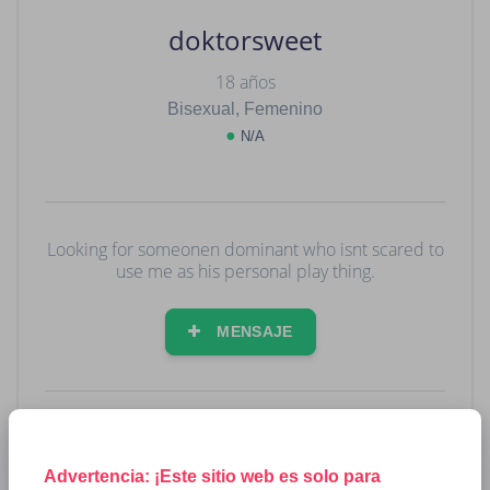
doktorsweet
18 años
Bisexual, Femenino
●
N/A
Looking for someonen dominant who isnt scared to
use me as his personal play thing.
MENSAJE
INFORME
Advertencia: ¡Este sitio web es solo para