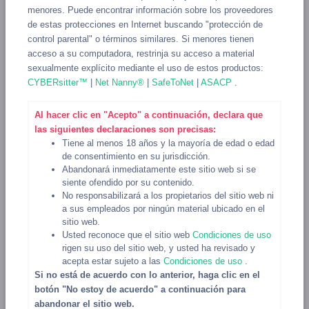
menores. Puede encontrar información sobre los proveedores
condiciones.
Puedes encontrar más información
de estas protecciones en Internet buscando "protección de
aquí.
control parental" o términos similares. Si menores tienen
acceso a su computadora, restrinja su acceso a material
¿Aún puedo usar una VPN?
sexualmente explícito mediante el uso de estos productos:
CYBERsitter™
|
Net Nanny®
|
SafeToNet
|
ASACP
.
Si insistes en usar una VPN o la necesitas, solo ve
a la Tienda y
Compra recargas
. Las recargas
Al hacer clic en "Acepto" a continuación, declara que
las siguientes declaraciones son precisas:
pagadas funcionarán con normalidad.
Tiene al menos 18 años y la mayoría de edad o edad
¿Me bloquearon por usar una VPN, pero no estoy
de consentimiento en su jurisdicción.
usando una?
Abandonará inmediatamente este sitio web si se
siente ofendido por su contenido.
No responsabilizará a los propietarios del sitio web ni
Es posible. Si sientes que te bloquearon
a sus empleados por ningún material ubicado en el
sitio web.
injustamente y quedaste atrapado en nuestro
Usted reconoce que el sitio web
Condiciones de uso
sistema automatizado, puedes contactarnos y lo
rigen su uso del sitio web, y usted ha revisado y
acepta estar sujeto a las
Condiciones de uso
.
resolveremos para que vuelvas a tener acceso a
Si no está de acuerdo con lo anterior, haga clic en el
recargas gratis.
botón "No estoy de acuerdo" a continuación para
abandonar el sitio web.