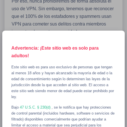
Por eso, nunca prohibiremos de forma absoluta el
uso de VPN. Sin embargo, tenemos que reconocer
que el 100% de los estafadores y spammers usan
VPN para cometer sus delitos contra miembros
inocentes de nuestra comunidad.
¿Qué ha cambiado?
Advertencia: ¡Este sitio web es solo para
adultos!
Debido al abuso generalizado del servicio que solo
es posible con el uso de VPN, hemos decidido
Este sitio web es para uso exclusivo de personas que tengan
dejar de ofrecer recargas gratis a los usuarios de
al menos 18 años y hayan alcanzado la mayoría de edad o la
edad de consentimiento según lo determinen las leyes de la
VPN. Los usuarios de VPN pueden seguir usando
jurisdicción desde la que acceden al sitio web. El acceso a
el servicio con normalidad con recargas pagadas.
este sitio web siendo menor de edad puede estar prohibido por
ley.
Además, estamos revisando con más detalle las
Bajo
47 U.S.C. § 230(d)
, se le notifica que hay protecciones
transacciones realizadas con VPN y tarjetas de
de control parental (incluidos hardware, software o servicios de
crédito, bloqueando claves y revirtiendo la emisión
filtrado) disponibles comercialmente que podrían ayudar a
limitar el acceso a material que sea perjudicial para los
de recargas pagadas según ciertas