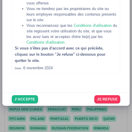
vous offense.
MADAGASCAR
MALAWI
MALAYSIA
MALDIVES
MALI
Vous ne tiendrez pas les proprietaires du site ou
leurs employes responsables des contenus presents
MALTA
MARSHALL ISLANDS
MARTINIQUE
MAURITANIA
sur le site.
MAURITIUS
MAYOTTE
MEXICO
Vous reconnaissez que les
Conditions d'utilisation
du
site regissent votre utilisation du site, et que vous
MICRONESIA, FEDERATED STATES OF
MOLDOVA, REPUBLIC OF
les avez lues et acceptez d'etre lie(e) par les
Conditions d'utilisation
.
MONACO
MONGOLIA
MONTENEGRO
MONTSERRAT
Si vous n'êtes pas d'accord avec ce qui précède,
MOROCCO
MOZAMBIQUE
MYANMAR
NAMIBIA
NAURU
cliquez sur le bouton "Je refuse" ci-dessous pour
quitter le site.
NEPAL
NETHERLANDS
NETHERLANDS ANTILLES
6 novembre 2024
Date:
NEW CALEDONIA
NEW ZEALAND
NICARAGUA
NIGER
NIGERIA
NIUE
NORFOLK ISLAND
NORTHERN MARIANA ISLANDS
NORWAY
OMAN
PAKISTAN
J'ACCEPTE
JE REFUSE
PALAU
PALESTINIAN TERRITORY, OCCUPIED
PANAMA
PAPUA NEW GUINEA
PARAGUAY
PERU
PHILIPPINES
PITCAIRN
POLAND
PORTUGAL
PUERTO RICO
QATAR
REUNION
ROMANIA
RUSSIAN FEDERATION
RWANDA