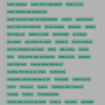
SAINT HELENA
SAINT KITTS AND NEVIS
SAINT LUCIA
SAINT PIERRE AND MIQUELON
SAINT VINCENT AND THE GRENADINES
SAMOA
SAN MARINO
SAO TOME AND PRINCIPE
SAUDI ARABIA
SENEGAL
SERBIA
SEYCHELLES
SIERRA LEONE
SINGAPORE
SLOVAKIA
SLOVENIA
SOLOMON ISLANDS
SOMALIA
SOUTH AFRICA
SOUTH SANDWICH ISLANDS
SPAIN
SRI LANKA
SUDAN
SURI
SVALBARD AND JAN MAYEN
SWAZILAND
SWEDEN
SWITZERLAND
SYRIAN ARAB REPUBLIC
TAIWAN, PROVINCE OF CHINA
TAJIKISTAN
TANZANIA, UNITED REPUBLIC OF
THAILAND
TIMOR-LESTE
TOGO
TOKELAU
TONGA
TRINIDAD AND TOBAGO
TUNISIA
TURKEY
TURKMENISTAN
TURKS AND CAICOS ISLANDS
TUVALU
UGANDA
UKRAINE