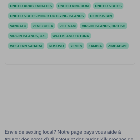
UNITED ARAB EMIRATES
UNITED KINGDOM
UNITED STATES
UNITED STATES MINOR OUTLYING ISLANDS
UZBEKISTAN
VANUATU
VENEZUELA
VIET NAM
VIRGIN ISLANDS, BRITISH
VIRGIN ISLANDS, U.S.
WALLIS AND FUTUNA
WESTERN SAHARA
KOSOVO
YEMEN
ZAMBIA
ZIMBABWE
Envie de sexting local? Notre page pays vous aide à
trouver des noms d'utilisateur et des nudes Kik proches de