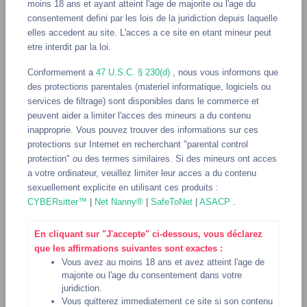
moins 18 ans et ayant atteint l'age de majorite ou l'age du
GEORGIA
GERMANY
GIBRALTAR
GREECE
GREENLAND
consentement defini par les lois de la juridiction depuis laquelle
elles accedent au site. L'acces a ce site en etant mineur peut
GRENADA
GUADELOUPE
GUAM
GUATEMALA
etre interdit par la loi.
GUERNSEY
GUINEA
GUINEA-BISSAU
GUYANA
HAITI
Conformement a
47 U.S.C. § 230(d)
, nous vous informons que
HEARD ISLAND AND MCDONALD ISLANDS
des protections parentales (materiel informatique, logiciels ou
services de filtrage) sont disponibles dans le commerce et
HOLY SEE (VATICAN CITY STATE)
HONDURAS
HONG KONG
peuvent aider a limiter l'acces des mineurs a du contenu
HUNGARY
ICELAND
INDIA
IRAN, ISLAMIC REPUBLIC OF
inapproprie. Vous pouvez trouver des informations sur ces
protections sur Internet en recherchant "parental control
IRAQ
IRELAND
ISLE OF MAN
ISRAEL
ITALY
JAMAICA
protection" ou des termes similaires. Si des mineurs ont acces
JAPAN
JERSEY
JORDAN
KAZAKHSTAN
KENYA
a votre ordinateur, veuillez limiter leur acces a du contenu
sexuellement explicite en utilisant ces produits :
KIRIBATI
KOREA, DEMOCRATIC PEOPLE"S REPUBLIC OF
CYBERsitter™
|
Net Nanny®
|
SafeToNet
|
ASACP
.
KOREA, REPUBLIC OF
KUWAIT
KYRGYZSTAN
LAO PEOPLE"S DEMOCRATIC REPUBLIC
LATVIA
LEBANON
En cliquant sur "J'accepte" ci-dessous, vous déclarez
que les affirmations suivantes sont exactes :
LESOTHO
LIBERIA
LIBYAN ARAB JAMAHIRIYA
Vous avez au moins 18 ans et avez atteint l'age de
majorite ou l'age du consentement dans votre
LIECHTENSTEIN
LITHUANIA
LUXEMBOURG
MACAO
juridiction.
MACEDONIA, THE FORMER YUGOSLAV REPUBLIC OF
Vous quitterez immediatement ce site si son contenu